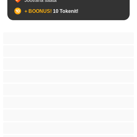
Jootraha saata
+ BOONUS!
10 Tokenit!
Anaal
Biseksuaal
Gei
Heteroseksuaal
Karvased
Lihaselised
Paarid
Parimad privaatseteks