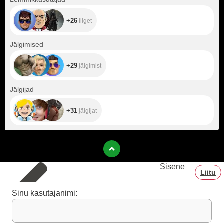
+26
liiget
+29
Jälgimised
+29
jälgimist
+31
Jälgijad
+31
jälgijat
Sisene
Liitu
Sinu kasutajanimi: