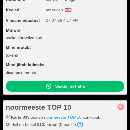
Keeled:
american
Viimane edastus:
27.07.26 4:17 PM
Minust
social attractive guy
Mind erutab:
tokens
Mind jätab külmaks:
disappointments
Saada jootraha
noormeeste TOP 10
Kartel333
osaleb
noormeeste TOP 10
konkursil.
Modell on hetkel
912. kohal
(0 punkti).