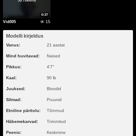
50 Tokenit
0:37
15
Vid005
Modelli kirjeldus
Vanus:
21 aastat
Mind huvitavad:
Naised
Pikkus:
4'7"
Kaal:
90 lb
Juuksed:
Blondid
Silmad:
Pruunid
Etniline päritolu:
Tõmmud
Häbemekarvad:
Trimmitud
Peenis:
Keskmine