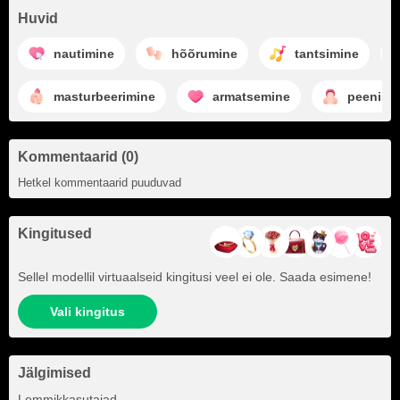
Huvid
nautimine
hõõrumine
tantsimine
masturbeerimine
armatsemine
peenise
Kommentaarid (0)
Hetkel kommentaarid puuduvad
Kingitused
Sellel modellil virtuaalseid kingitusi veel ei ole. Saada esimene!
Vali kingitus
Jälgimised
+26
Lemmikkasutajad