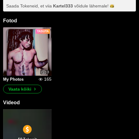
Saada Tokeneid, et viia
Kartel333
võidule
lähemale!
Fotod
TASUTA
3
165
My Photos
Vaata kõiki
Videod