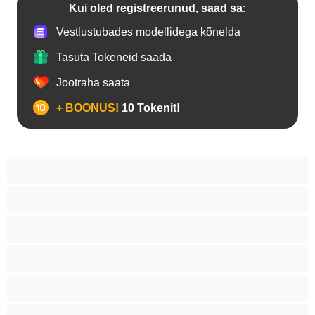
Kui oled registreerunud, saad sa:
Vestlustubades modellidega kõnelda
Tasuta Tokeneid saada
Jootraha saata
+ BOONUS!
10 Tokenit!
Anaal
Biseksuaal
Gei
Heteroseksuaal
Karvased
Lihaselised