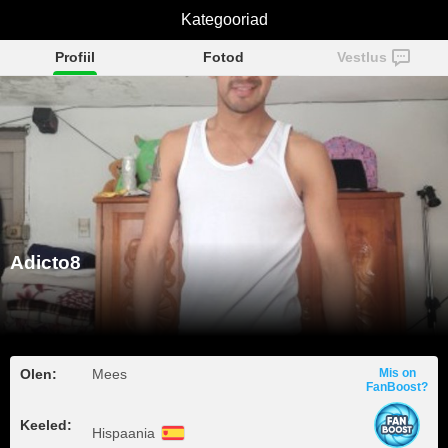
Kategooriad
Adicto8
Profiil
Fotod
Vestlus
Adicto8
Olen:
Mees
Mis on
FanBoost?
Keeled:
Hispaania