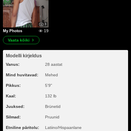
3
19
My Photos
Vaata kõiki
Modelli kirjeldus
Vanus:
28 aastat
Mind huvitavad:
Mehed
Pikkus:
5'9"
Kaal:
132 lb
Juuksed:
Brünetid
Silmad:
Pruunid
Etniline päritolu:
Latiino/Hispaanlane