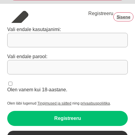
Registreeru
Sisene
Vali endale kasutajanimi:
Vali endale parool:
Olen vanem kui 18-aastane.
Olen läbi lugenud
Tingimused ja sätted
ning
privaatsuspoliitika
.
Registreeru