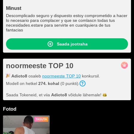
Minust
Descomplicado seguro y dispuesto estoy comprometido a hacer
lo necesario para complacer y que se comlascn todas tus
necesidades.estare para servirte en cuanlquiera de tus
fantacias
Saada jootraha
noormeeste TOP 10
Adicto8
osaleb
noormeeste TOP 10
konkursil.
Modell on hetkel
274. kohal
(0 punkti).
Saada Tokeneid, et viia
Adicto8
võidule
lähemale!
Fotod
TASUTA